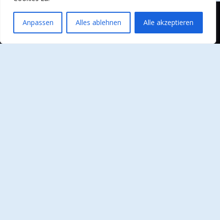
Anpassen
Alles ablehnen
Alle akzeptieren
Curabitur viverra, nisi sit amet pharetra ultricies,
ligula purus tristique leo, sed mattis urna neque et
tortor.
Sitemap