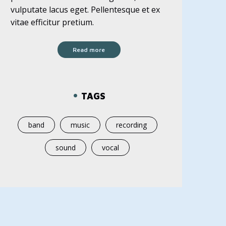
vulputate lacus eget. Pellentesque et ex
vitae efficitur pretium.
Read more
TAGS
band
music
recording
sound
vocal