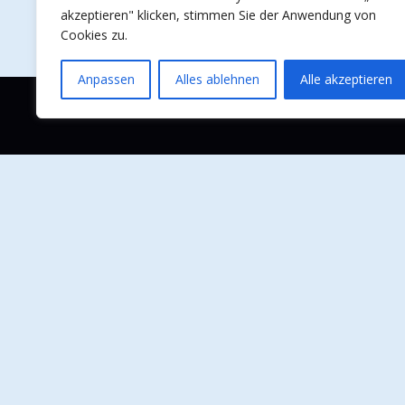
akzeptieren" klicken, stimmen Sie der Anwendung von
Cookies zu.
Anpassen
Alles ablehnen
Alle akzeptieren
Site
Curabitur viverra, nisi sit
Leist
amet pharetra ultricies,
Refer
ligula purus tristique leo,
Kund
sed mattis urna neque et
tortor.
Über 
Konta