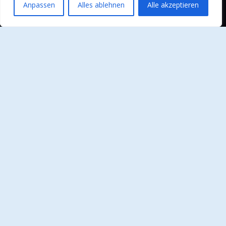
Anpassen
Alles ablehnen
Alle akzeptieren
Curabitur viverra, nisi sit amet pharetra ultricies,
ligula purus tristique leo, sed mattis urna neque et
tortor.
Sitemap
Leistungen